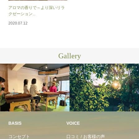
アロマの香りで～より深いリラ
クゼーション...
2020.07.12
Gallery
プロ向けセ
洞峰公園
ミナー
BASIS
VOICE
コンセプト
口コミ / お客様の声