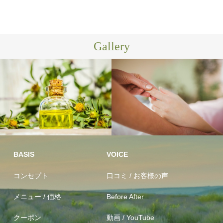
Gallery
100％植物
足つぼ リラ
オイル(オーガニック含む)
クゼーション
BASIS
VOICE
コンセプト
口コミ / お客様の声
メニュー / 価格
Before After
クーポン
動画 / YouTube