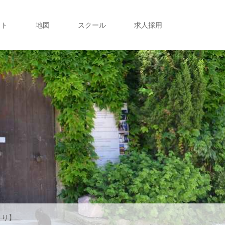
フト
地図
スクール
求人採用
より】