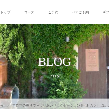
トップ
コース
ご予約
ペアご予約
ギ
BLOG
ブログ
情報
アロマの香りで～より深いリラクゼーションを【H.Aつくば店