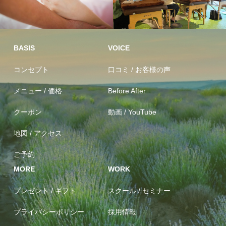
足つぼ リラ
プロ向けセ
クゼーション
ミナー
BASIS
VOICE
コンセプト
口コミ / お客様の声
メニュー / 価格
Before After
クーポン
動画 / YouTube
地図 / アクセス
ご予約
MORE
WORK
プレゼント / ギフト
スクール / セミナー
プライバシーポリシー
採用情報