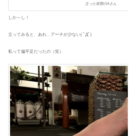
立った状態のAさん
しか～し！
立ってみると、あれ…アーチが少ない( ﾟДﾟ)
私って偏平足だったの（笑）