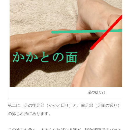
足の捻じれ
第二に、足の後足部（かかと辺り）と、前足部（足趾の辺り）
の捻じれ角にあります。
この捻じれ角も、大きくなればなるほど、寝た状態でのパッと