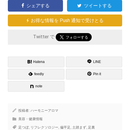
シェアする
ツイートする
お得な情報を Push 通知で受けとる
Twitter で
Hatena
LINE
feedly
Pin it
note
投稿者:
ハーモニーアロマ
美容・健康情報
足つぼ
,
リフレクソロジー
,
偏平足
,
土踏まず
,
足裏