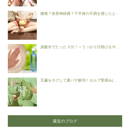
腰痛？坐骨神経痛？下半身の不調を感じたと...
炭酸水でたった３分！～うっかり日焼けを今...
五臓をホグして夏バテ解消！セルフ腎揉み(...
最近のブログ