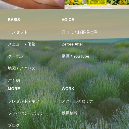
足つぼ リラ
100％植物
クゼーション
オイル(オーガニック含む)
BASIS
VOICE
コンセプト
口コミ / お客様の声
メニュー / 価格
Before After
クーポン
動画 / YouTube
地図 / アクセス
ご予約
MORE
WORK
プレゼント / ギフト
スクール / セミナー
プライバシーポリシー
採用情報
ブログ